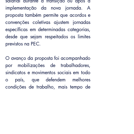
salarial durante a transição ou após a 
implementação da nova jornada. A 
proposta também permite que acordos e 
convenções coletivas ajustem jornadas 
específicas em determinadas categorias, 
desde que sejam respeitados os limites 
previstos na PEC.
O avanço da proposta foi acompanhado 
por mobilizações de trabalhadores, 
sindicatos e movimentos sociais em todo 
o país, que defendem melhores 
condições de trabalho, mais tempo de 
descanso, convivência familiar e 
preservação da saúde física e mental dos 
trabalhadores.
Agora, a PEC segue para votação no 
Senado Federal, onde precisará ser 