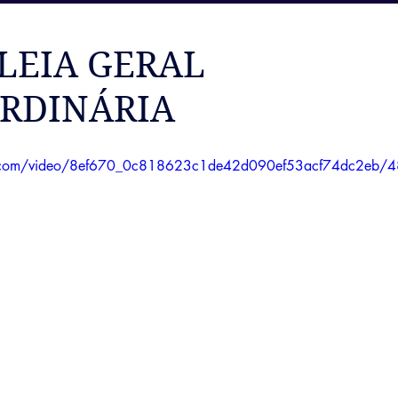
LEIA GERAL
RDINÁRIA
tic.com/video/8ef670_0c818623c1de42d090ef53acf74dc2eb/4