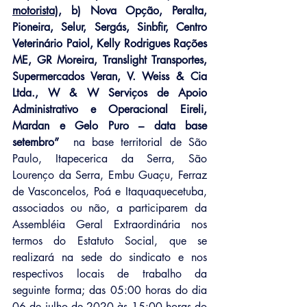
motorista),
 b) Nova Opção, Peralta, 
Pioneira, Selur, Sergás, Sinbfir, Centro 
Veterinário Paiol, Kelly Rodrigues Rações 
ME, GR Moreira, Translight Transportes, 
Supermercados Veran, V. Weiss & Cia 
Ltda., W & W Serviços de Apoio 
Administrativo e Operacional Eireli, 
Mardan e Gelo Puro – data base 
setembro”
  na base territorial de São 
Paulo, Itapecerica da Serra, São 
Lourenço da Serra, Embu Guaçu, Ferraz 
de Vasconcelos, Poá e Itaquaquecetuba, 
associados ou não, a participarem da 
Assembléia Geral Extraordinária nos 
termos do Estatuto Social, que se 
realizará na sede do sindicato e nos 
respectivos locais de trabalho da 
seguinte forma; das 05:00 horas do dia 
06 de julho de 2020 às 15:00 horas do 