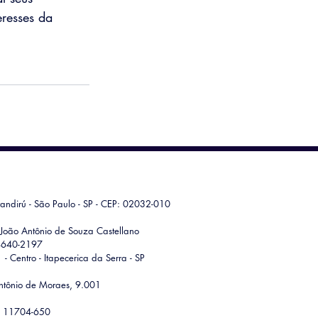
resses da 
andirú - São Paulo - SP - CEP: 02032-010
 João Antônio de Souza Castellano
 4640-2197
 Centro - Itapecerica da Serra - SP
ntônio de Moraes, 9.001
P: 11704-650