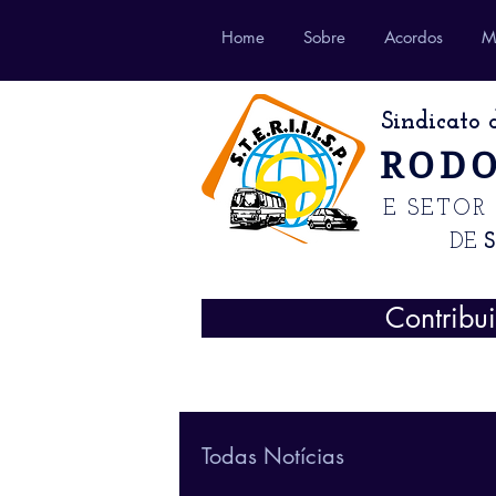
Home
Sobre
Acordos
M
Sindicato 
RODO
E SETOR
DE
Contribu
Todas Notícias