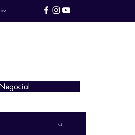
iro
 Negocial