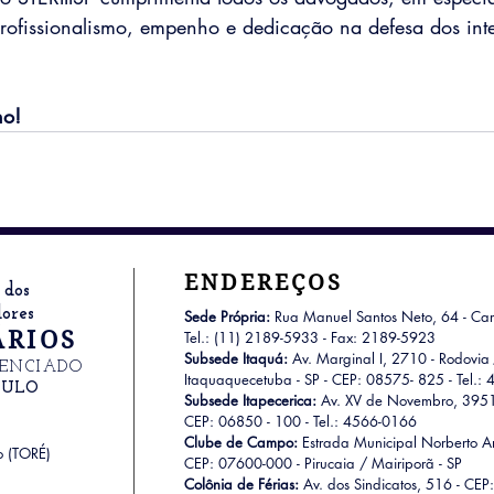
rofissionalismo, empenho e dedicação na defesa dos inte
ho!
ENDEREÇOS
 dos
ores
Sede Própria:
Rua Manuel Santos Neto, 64 - Car
ÁRIOS
Tel.: (11) 2189-5933 - Fax: 2189-5923
Subsede Itaquá:
Av. Marginal I, 2710 - Rodovia
RENCIADO
Itaquaquecetuba - SP - CEP: 08575- 825 - Tel.:
AULO
Subsede Itapecerica:
Av. XV de Novembro, 3951 -
CEP: 06850 - 100 - Tel.: 4566-0166
Clube de Campo:
Estrada Municipal Norberto A
o (TORÉ)
CEP: 07600-000 -
Pirucaia / Mairiporã - SP
Colônia de Férias:
Av. dos Sindicatos, 516 - CE