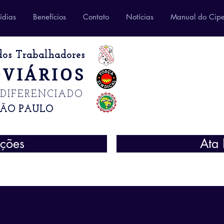
ídias
Benefícios
Contato
Notícias
Manual do Cipe
dos Trabalhadores
VIÁRIOS
 DIFERENCIADO
SÃO PAULO
ições
Ata