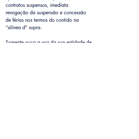
contratos suspensos, imediata 
revogação da suspensão e concessão 
de férias nos termos do contido na 
“alínea d” supra.
Somente ouça a voz da sua entidade de 
classe, pois estamos aqui para defendê-
lo como sempre fizemos.
São Paulo, 27 de março de 2020
A DIRETORIA.
Sindicato dos Trabalhadores
RODOVIÁRIOS
E SETOR DIFERENCIADO
DE
SÃO PAULO