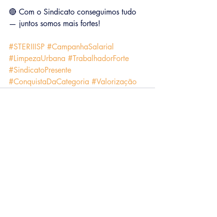
🔴 Com o Sindicato conseguimos tudo 
— juntos somos mais fortes!
#STERIIISP
#CampanhaSalarial
#LimpezaUrbana
#TrabalhadorForte
#SindicatoPresente
#ConquistaDaCategoria
#Valorização
Sindicato dos Trabalhadores
RODOVIÁRIOS
E SETOR DIFERENCIADO
DE
SÃO PAULO
Presidente:
José Alves do Couto Filho (TORÉ)